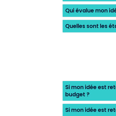
Qui évalue mon id
Quelles sont les ét
Si mon idée est r
budget ?
Si mon idée est re