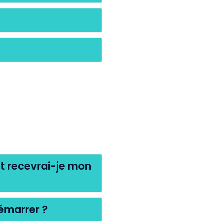
t recevrai-je mon
émarrer ?