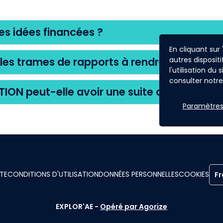
des idées financées ?
En cliquant sur
 les trames de rapports à rendre ?
autres dispositi
l'utilisation du
consulter notre 
ION peut-elle avoir une suite dans EXPLOR
Paramètres
ITE
CONDITIONS D'UTILISATION
DONNÉES PERSONNELLES
COOKIES
Fr
EXPLOR'AE -
Opéré par Agorize