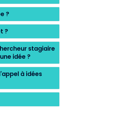
e ?
t ?
chercheur stagiaire
 une idée ?
l'appel à idées