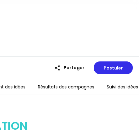
share
Partager
Postuler
t des idées
Résultats des campagnes
Suivi des idée
ATION