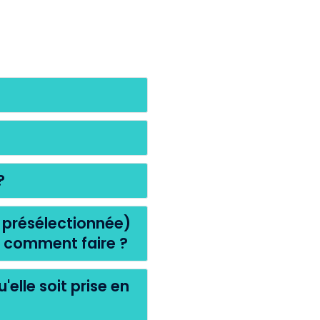
?
 présélectionnée)
, comment faire ?
'elle soit prise en