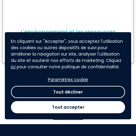
L'environnement et les ressources
naturelles
En cliquant sur "Accepter", vous acceptez l'utilisation
des cookies ou autres dispositifs de suivi pour
En lien avec l'agriculture, telles que le sol et l'eau
améliorer la navigation sur site, analyser l'utilisation
du site et soutenir nos efforts de marketing. Cliquez
ici
pour consulter notre politique de confidentialité.
Paramètres cookie
Illustrations : © Adobe Stock
Tout décliner
Tout accepter
Postuler